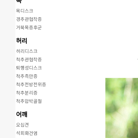
목
목디스크
경추관협착증
거북목증후군
허리
허리디스크
척추관협착증
퇴행성디스크
척추측만증
척추전방전위증
척추분리증
척추압박골절
어깨
오십견
석회화건염