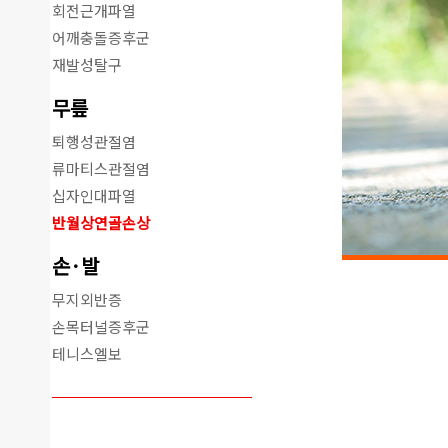
회전근개파열
어깨충돌증후군
재발성탈구
무릎
퇴행성관절염
류마티스관절염
십자인대파열
반월상연골손상
손·발
무지외반증
손목터널증후군
테니스엘보