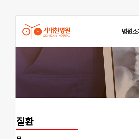
병원소
반월상연골
질환