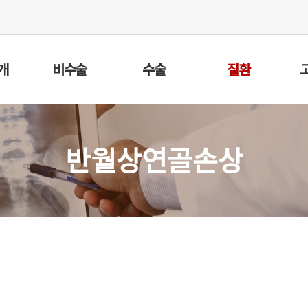
개
비수술
수술
질환
반월상연골손상
손상