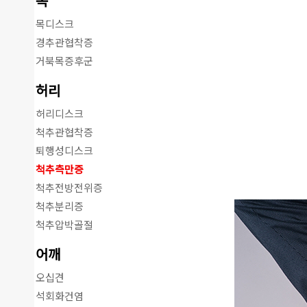
목
목디스크
경추관협착증
거북목증후군
허리
허리디스크
척추관협착증
퇴행성디스크
척추측만증
척추전방전위증
척추분리증
척추압박골절
어깨
오십견
석회화건염