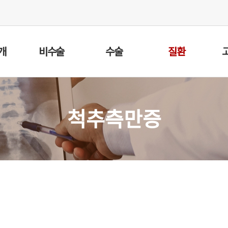
개
비수술
수술
질환
척추측만증