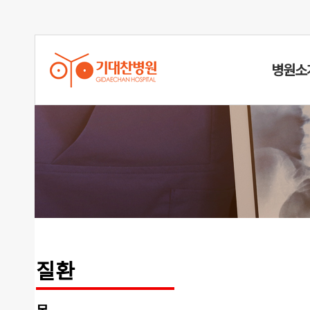
병원소
척추측만증
질환