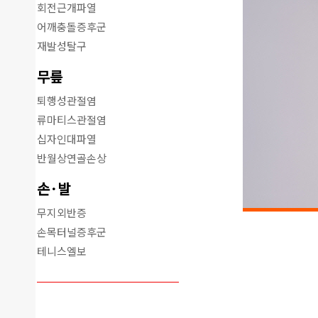
회전근개파열
어깨충돌증후군
재발성탈구
무릎
퇴행성관절염
류마티스관절염
십자인대파열
반월상연골손상
손·발
무지외반증
손목터널증후군
테니스엘보