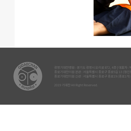
광명기대찬병원 : 경기도 광명시 오리로 872, 4층 | 대표자 : 박진삼 
종로기대찬의원 본관 : 서울특별시 종로구 종로5길 13 (청진동, 삼공빌
종로기대찬의원 신관 : 서울특별시 종로구 종로19 (종로1가) 르메이
2019 기대찬 All Right Reserved.