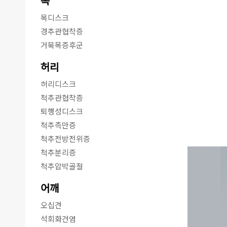
목
목디스크
경추관협착증
거북목증후군
허리
허리디스크
척추관협착증
퇴행성디스크
척추측만증
척추전방전위증
척추분리증
척추압박골절
어깨
오십견
석회화건염