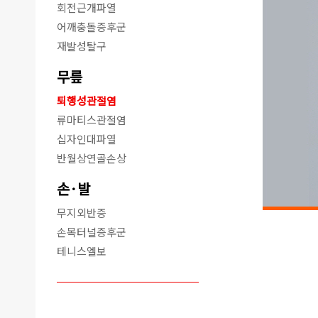
회전근개파열
어깨충돌증후군
재발성탈구
무릎
퇴행성관절염
류마티스관절염
십자인대파열
반월상연골손상
손·발
무지외반증
손목터널증후군
테니스엘보