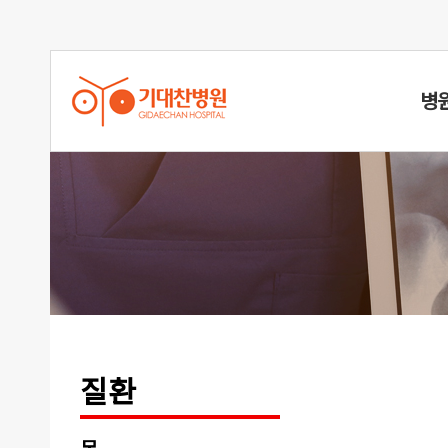
병
퇴행성관
질환