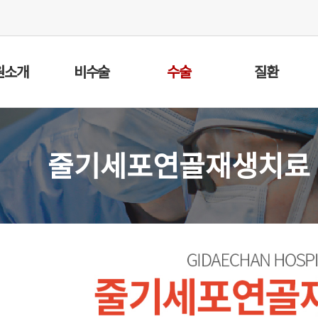
원소개
비수술
수술
질환
줄기세포연골재생치료