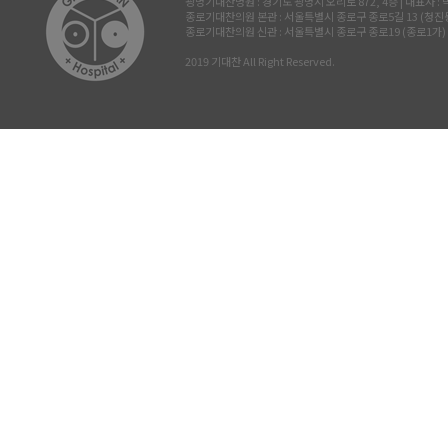
광명기대찬병원 : 경기도 광명시 오리로 872, 4층 | 대표자 : 박진삼 
종로기대찬의원 본관 : 서울특별시 종로구 종로5길 13 (청진동, 삼공빌
종로기대찬의원 신관 : 서울특별시 종로구 종로19 (종로1가) 르메이
2019 기대찬 All Right Reserved.