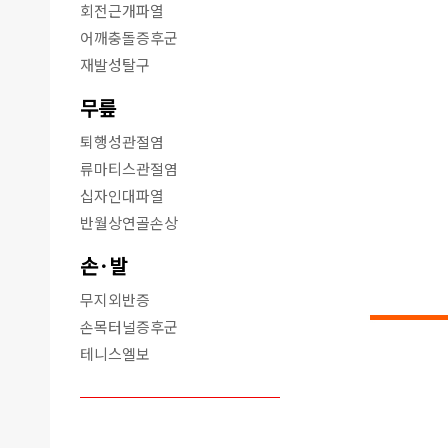
회전근개파열
어깨충돌증후군
재발성탈구
무릎
퇴행성관절염
류마티스관절염
십자인대파열
반월상연골손상
손·발
무지외반증
손목터널증후군
테니스엘보