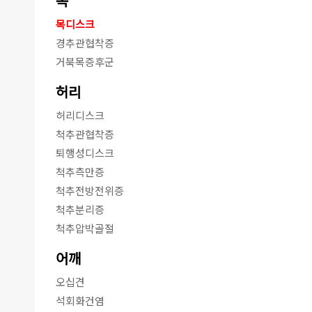
목
목디스크
경추관협착증
거북목증후군
허리
허리디스크
척추관협착증
퇴행성디스크
척추측만증
척추전방전위증
척추분리증
척추압박골절
어깨
오십견
석회화건염