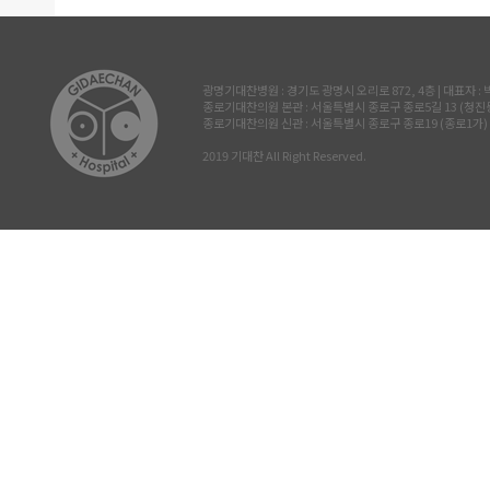
광명기대찬병원 : 경기도 광명시 오리로 872, 4층 | 대표자 : 박진삼 
종로기대찬의원 본관 : 서울특별시 종로구 종로5길 13 (청진동, 삼공빌
종로기대찬의원 신관 : 서울특별시 종로구 종로19 (종로1가) 르메이
2019 기대찬 All Right Reserved.